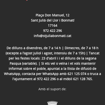
Plaça Don Manuel, 12
Sant Julià del Llor i Bonmatí
17164
972 422 296
info@stjuliabonmati.cat
De dilluns a divendres, de 7 a 14 h | Dimecres, de 7 a 18 h
(excepte a l’agost juliol i agost, intensiu de 7 a 15h) | Tancat
per les festes locals: 23 d'abril i i el dilluns de la segona
Pasqua (variable). | Si ets veï o veïna i et vols mantenir
informat sobre el poble, apuntat a la llista de difusió de
WhatsApp, contacta per WhatsApp amb 621 125 074 o truca a
l'ajuntament al 972 422 296 o al mòbil 621 128 765.
Amb el suport de: