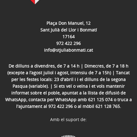
Plaça Don Manuel, 12
Sant Julià del Llor i Bonmatí
17164
972 422 296
info@stjuliabonmati.cat
De dilluns a divendres, de 7 a 14 h | Dimecres, de 7 a 18 h
(excepte a l’agost juliol i agost, intensiu de 7 a 15h) | Tancat
per les festes locals: 23 d'abril i i el dilluns de la segona
Pasqua (variable). | Si ets veï o veïna i et vols mantenir
informat sobre el poble, apuntat a la llista de difusió de
WhatsApp, contacta per WhatsApp amb 621 125 074 o truca a
l'ajuntament al 972 422 296 o al mòbil 621 128 765.
Amb el suport de: