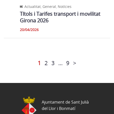
Actualitat
,
General
,
Notícies
Títols i Tarifes transport i movilitat
Girona 2026
20/04/2026
1
2
3
…
9
>
Ajuntament de Sant Julià
del Llor i Bonmatí