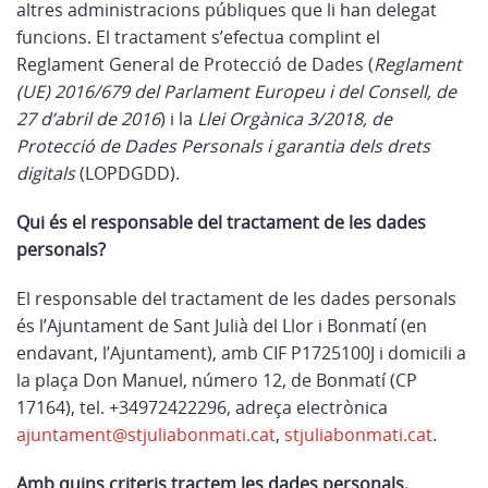
altres administracions públiques que li han delegat
funcions. El tractament s’efectua complint el
Reglament General de Protecció de Dades (
Reglament
(UE) 2016/679 del Parlament Europeu i del Consell, de
27 d’abril de 2016
) i la
Llei Orgànica 3/2018, de
Protecció de Dades Personals i garantia dels drets
digitals
(LOPDGDD).
Qui és el responsable del tractament de les dades
personals?
El responsable del tractament de les dades personals
és l’Ajuntament de Sant Julià del Llor i Bonmatí (en
endavant, l’Ajuntament), amb CIF P1725100J i domicili a
la plaça Don Manuel, número 12, de Bonmatí (CP
17164), tel. +34972422296, adreça electrònica
ajuntament@stjuliabonmati.cat
,
stjuliabonmati.cat
.
Amb quins criteris tractem les dades personals.