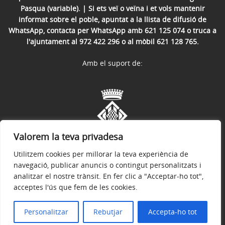
Pasqua (variable). | Si ets veï o veïna i et vols mantenir
informat sobre el poble, apuntat a la llista de difusió de
WhatsApp, contacta per WhatsApp amb 621 125 074 o truca a
l'ajuntament al 972 422 296 o al mòbil 621 128 765.
Amb el suport de:
Valorem la teva privadesa
Utilitzem cookies per millorar la teva experiència de
navegació, publicar anuncis o contingut personalitzats i
analitzar el nostre trànsit. En fer clic a "Acceptar-ho tot",
acceptes l'ús que fem de les cookies.
Avís legal
Política de privacitat
Accessibilitat
© 2026
Ajuntament de Sant Julià del Llor i Bonmatí
Personalitzar
Rebutjar
Accepta-ho tot