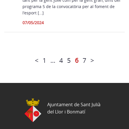
tant per la gent jove com per la gent gran, dins del
programa 5 de la convocatòria per al foment de
l’esport […]
07/05/2024
<
1
…
4
5
6
7
>
Ajuntament de Sant Julià
del Llor i Bonmatí