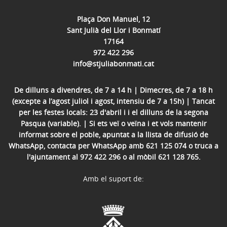
Plaça Don Manuel, 12
Sant Julià del Llor i Bonmatí
17164
972 422 296
info@stjuliabonmati.cat
De dilluns a divendres, de 7 a 14 h | Dimecres, de 7 a 18 h
(excepte a l’agost juliol i agost, intensiu de 7 a 15h) | Tancat
per les festes locals: 23 d'abril i i el dilluns de la segona
Pasqua (variable). | Si ets veï o veïna i et vols mantenir
informat sobre el poble, apuntat a la llista de difusió de
WhatsApp, contacta per WhatsApp amb 621 125 074 o truca a
l'ajuntament al 972 422 296 o al mòbil 621 128 765.
Amb el suport de: