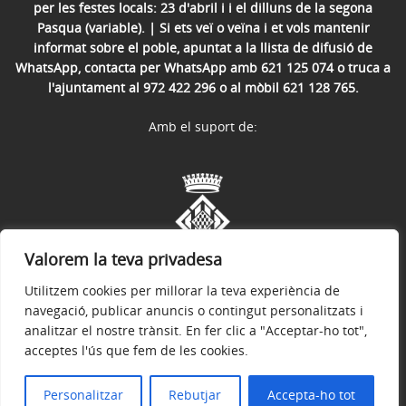
per les festes locals: 23 d'abril i i el dilluns de la segona
Pasqua (variable). | Si ets veï o veïna i et vols mantenir
informat sobre el poble, apuntat a la llista de difusió de
WhatsApp, contacta per WhatsApp amb 621 125 074 o truca a
l'ajuntament al 972 422 296 o al mòbil 621 128 765.
Amb el suport de:
Valorem la teva privadesa
Utilitzem cookies per millorar la teva experiència de
navegació, publicar anuncis o contingut personalitzats i
analitzar el nostre trànsit. En fer clic a "Acceptar-ho tot",
acceptes l'ús que fem de les cookies.
Avís legal
Política de privacitat
Accessibilitat
© 2026
Ajuntament de Sant Julià del Llor i Bonmatí
Personalitzar
Rebutjar
Accepta-ho tot