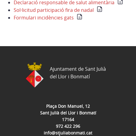
Declaració responsable de salut alimentària
Sol·licitud participació fira de nadal
Formulari incidències gats
Ajuntament de Sant Julià
del Llor i Bonmatí
Plaça Don Manuel, 12
Sant Julià del Llor i Bonmatí
17164
972 422 296
info@stjuliabonmati.cat