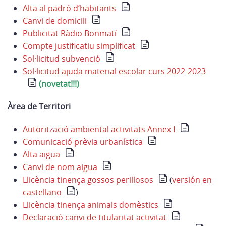
Alta al padró d’habitants
Canvi de domicili
Publicitat Ràdio Bonmatí
Compte justificatiu simplificat
Sol·licitud subvenció
Sol·licitud ajuda material escolar curs 2022-2023
(novetat!!!)
Àrea de Territori
Autorització ambiental activitats Annex I
Comunicació prèvia urbanística
Alta aigua
Canvi de nom aigua
Llicència tinença gossos perillosos
(
versión en
castellano
)
Llicència tinença animals domèstics
Declaració canvi de titularitat activitat