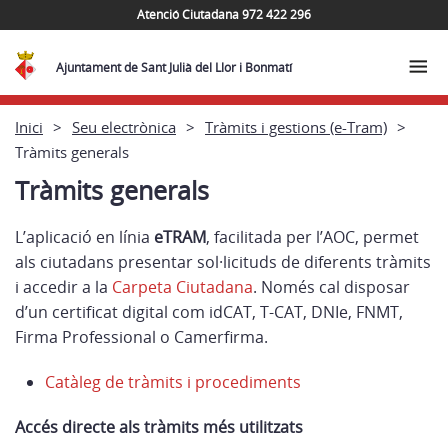
Atenció Ciutadana 972 422 296
Ajuntament de Sant Julià del Llor i Bonmatí
Inici
Seu electrònica
Tràmits i gestions (e-Tram)
Tràmits generals
Tràmits generals
L’aplicació en línia
eTRAM
, facilitada per l’AOC, permet
als ciutadans presentar sol·licituds de diferents tràmits
i accedir a la
Carpeta Ciutadana
. Només cal disposar
d’un certificat digital com idCAT, T-CAT, DNIe, FNMT,
Firma Professional o Camerfirma.
Catàleg de tràmits i procediments
Accés directe als tràmits més utilitzats