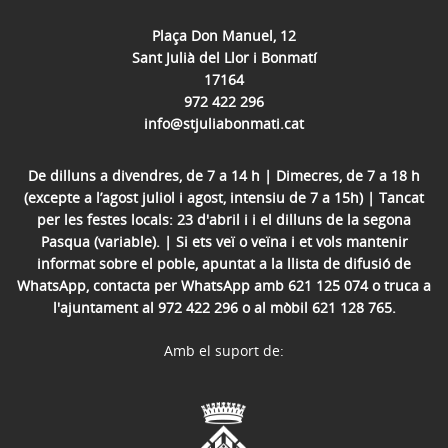
Plaça Don Manuel, 12
Sant Julià del Llor i Bonmatí
17164
972 422 296
info@stjuliabonmati.cat
De dilluns a divendres, de 7 a 14 h | Dimecres, de 7 a 18 h
(excepte a l’agost juliol i agost, intensiu de 7 a 15h) | Tancat
per les festes locals: 23 d'abril i i el dilluns de la segona
Pasqua (variable). | Si ets veï o veïna i et vols mantenir
informat sobre el poble, apuntat a la llista de difusió de
WhatsApp, contacta per WhatsApp amb 621 125 074 o truca a
l'ajuntament al 972 422 296 o al mòbil 621 128 765.
Amb el suport de: