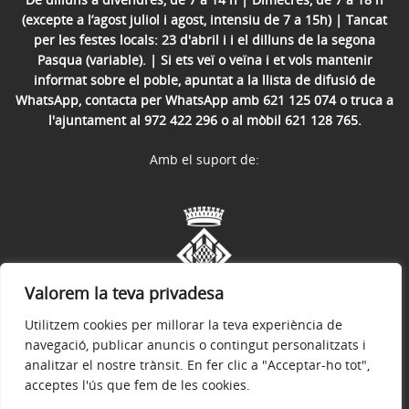
(excepte a l’agost juliol i agost, intensiu de 7 a 15h) | Tancat
per les festes locals: 23 d'abril i i el dilluns de la segona
Pasqua (variable). | Si ets veï o veïna i et vols mantenir
informat sobre el poble, apuntat a la llista de difusió de
WhatsApp, contacta per WhatsApp amb 621 125 074 o truca a
l'ajuntament al 972 422 296 o al mòbil 621 128 765.
Amb el suport de:
Valorem la teva privadesa
Utilitzem cookies per millorar la teva experiència de
navegació, publicar anuncis o contingut personalitzats i
analitzar el nostre trànsit. En fer clic a "Acceptar-ho tot",
acceptes l'ús que fem de les cookies.
Avís legal
Política de privacitat
Accessibilitat