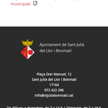
municipals
Ajuntament de Sant Julià
del Llor i Bonmatí
Plaça Don Manuel, 12
Sant Julià del Llor i Bonmatí
17164
972 422 296
info@stjuliabonmati.cat
De dilluns a divendres, de 7 a 14 h | Dimecres, de 7 a 18 h