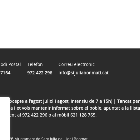
odi Postal
Telèfon
Correu electrònic
17164
972 422 296
info@stjuliabonmati.cat
 (excepte a l’agost juliol i agost, intensiu de 7 a 15h) | Tancat per 
ï o veïna i et vols mantenir informat sobre el poble, apuntat a la lli
tament al 972 422 296 o al mòbil 621 128 765.
© 2026
Ajuntament de Sant Julià del Llor i Bonmatí