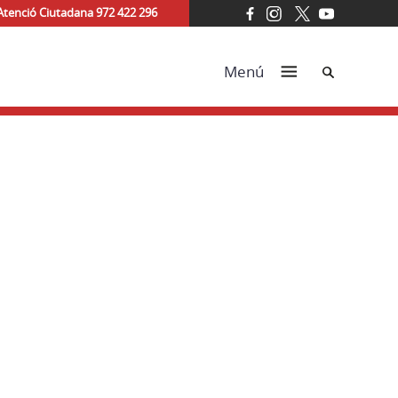
Atenció Ciutadana 972 422 296
Cerca
Menú