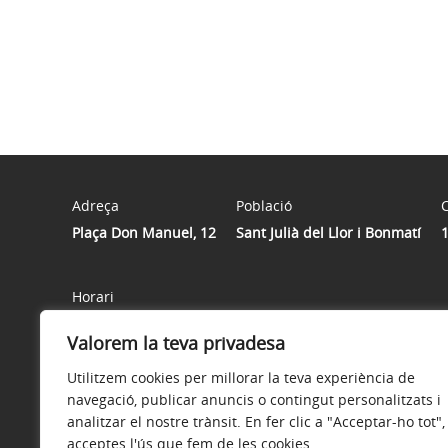
Adreça
Població
C
Plaça Don Manuel, 12
Sant Julià del Llor i Bonmatí
Horari
De dilluns a divendres, de 7 a 14 h | Dimecres, de 7 a 18 h
Valorem la teva privadesa
i i el dilluns de la segona Pasqua (variable). | Si ets ve
contacta per WhatsApp amb 621 125 074 o truca a l'ajun
Utilitzem cookies per millorar la teva experiència de
navegació, publicar anuncis o contingut personalitzats i
analitzar el nostre trànsit. En fer clic a "Acceptar-ho tot",
acceptes l'ús que fem de les cookies.
Avís legal
Política de privacitat
Accessibilitat