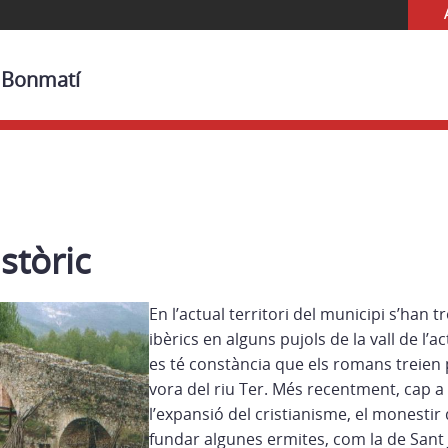
i Bonmatí
stòric
En l’actual territori del municipi s’han t
ibèrics en alguns pujols de la vall de l’a
es té constància que els romans treien p
vora del riu Ter. Més recentment, cap a
l’expansió del cristianisme, el monestir
fundar algunes ermites, com la de Sant J