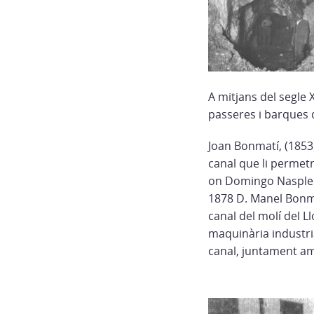
A mitjans del segle X
passeres i barques d
Joan Bonmatí, (1853)
canal que li permetrà
on Domingo Naspleda
1878 D. Manel Bonma
canal del molí del L
maquinària industrial
canal, juntament amb