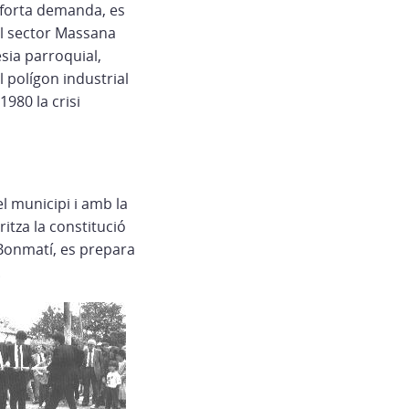
 forta demanda, es
el sector Massana
sia parroquial,
 polígon industrial
980 la crisi
l municipi i amb la
itza la constitució
 Bonmatí, es prepara
.