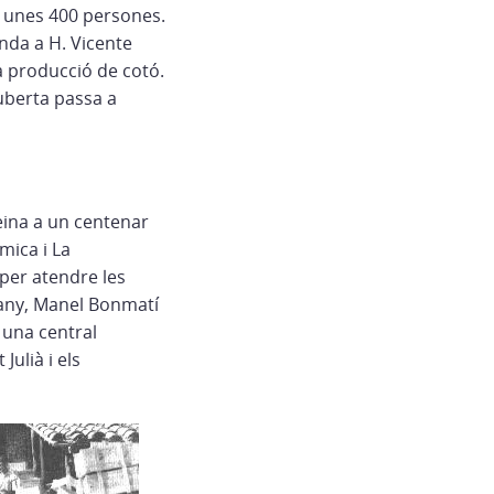
a unes 400 persones.
enda a H. Vicente
 producció de cotó.
uberta passa a
eina a un centenar
mica i La
per atendre les
 any, Manel Bonmatí
b una central
Julià i els