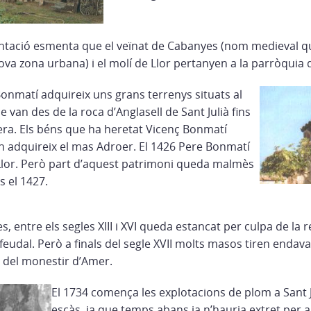
tació esmenta que el veïnat de Cabanyes (nom medieval que
va zona urbana) i el molí de Llor pertanyen a la parròquia 
Bonmatí adquireix uns grans terrenys situats al
e van des de la roca d’Anglasell de Sant Julià fins
era. Els béns que ha heretat Vicenç Bonmatí
 adquireix el mas Adroer. El 1426 Pere Bonmatí
Llor. Però part d’aquest patrimoni queda malmès
s el 1427.
s, entre els segles XIII i XVI queda estancat per culpa de l
eudal. Però a finals del segle XVII molts masos tiren endavant
t del monestir d’Amer.
El 1734 comença les explotacions de plom a Sant Ju
escàs, ja que temps abans ja n’hauria extret per a 