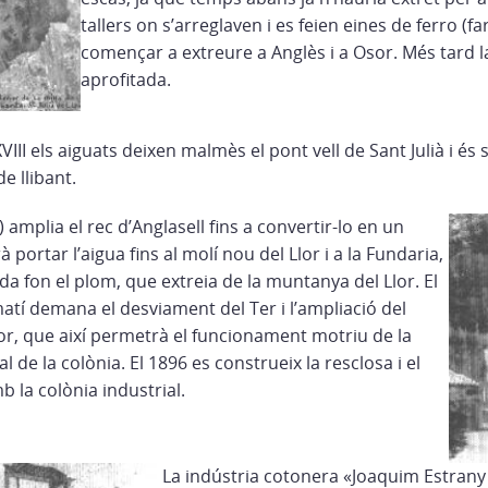
tallers on s’arreglaven i es feien eines de ferro (
començar a extreure a Anglès i a Osor. Més tard la
aprofitada.
VIII els aiguats deixen malmès el pont vell de Sant Julià i és 
e llibant.
 amplia el rec d’Anglasell fins a convertir-lo en un
 portar l’aigua fins al molí nou del Llor i a la Fundaria,
 fon el plom, que extreia de la muntanya del Llor. El
tí demana el desviament del Ter i l’ampliació del
lor, que així permetrà el funcionament motriu de la
 de la colònia. El 1896 es construeix la resclosa i el
 la colònia industrial.
La indústria cotonera «Joaquim Estrany i F