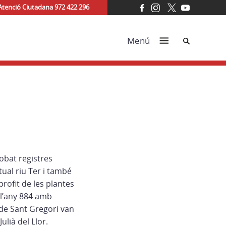
Atenció Ciutadana 972 422 296
Cerca
Menú
robat registres
ctual riu Ter i també
rofit de les plantes
 l’any 884 amb
 de Sant Gregori van
ulià del Llor.