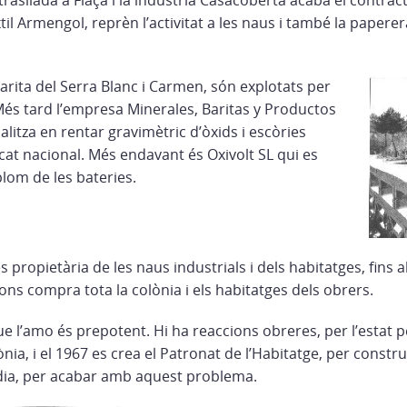
rasllada a Flaçà i la indústria Casacoberta acaba el contra
til Armengol, reprèn l’activitat a les naus i també la paperera
arita del Serra Blanc i Carmen, són explotats per
Més tard l’empresa Minerales, Baritas y Productos
alitza en rentar gravimètric d’òxids i escòries
at nacional. Més endavant és Oxivolt SL qui es
plom de les bateries.
s propietària de les naus industrials i dels habitatges, fins 
ons compra tota la colònia i els habitatges dels obrers.
e l’amo és prepotent. Hi ha reaccions obreres, per l’estat 
ònia, i el 1967 es crea el Patronat de l’Habitatge, per constr
dia, per acabar amb aquest problema.