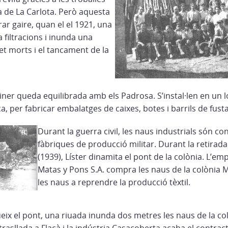
a de La Carlota. Però aquesta
ar gaire, quan el el 1921, una
 filtracions i inunda una
et morts i el tancament de la
miner queda equilibrada amb els Padrosa. S’instal·len en un l
ca, per fabricar embalatges de caixes, botes i barrils de fusta
Durant la guerra civil, les naus industrials són co
fàbriques de producció militar. Durant la retirada
(1939), Líster dinamita el pont de la colònia. L’em
Matas y Pons S.A. compra les naus de la colònia M
les naus a reprendre la producció tèxtil.
eix el pont, una riuada inunda dos metres les naus de la col