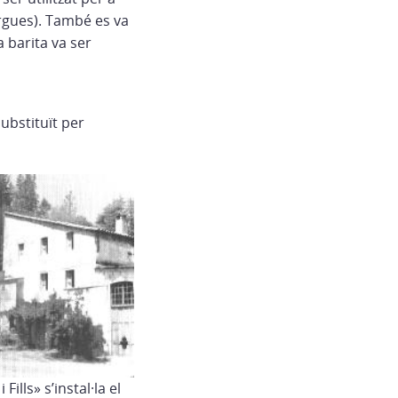
fargues). També es va
 barita va ser
substituït per
ills» s’instal·la el