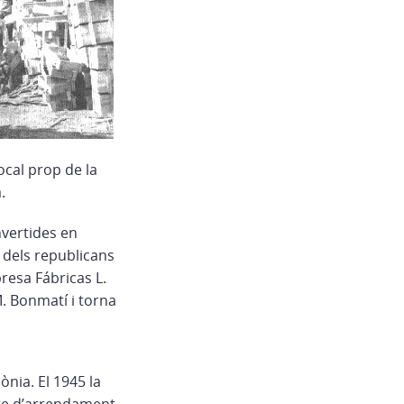
ocal prop de la
.
nvertides en
 dels republicans
presa Fábricas L.
. Bonmatí i torna
ònia. El 1945 la