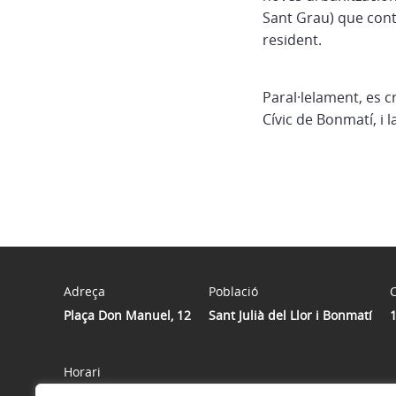
Sant Grau) que cont
resident.
Paral·lelament, es c
Cívic de Bonmatí, i l
Adreça
Població
C
Plaça Don Manuel, 12
Sant Julià del Llor i Bonmatí
Horari
De dilluns a divendres, de 7 a 14 h | Dimecres, de 7 a 18 h