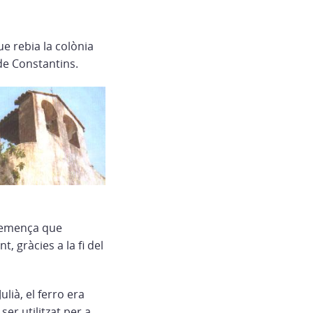
 rebia la colònia
de Constantins.
a remença que
, gràcies a la fi del
lià, el ferro era
ser utilitzat per a