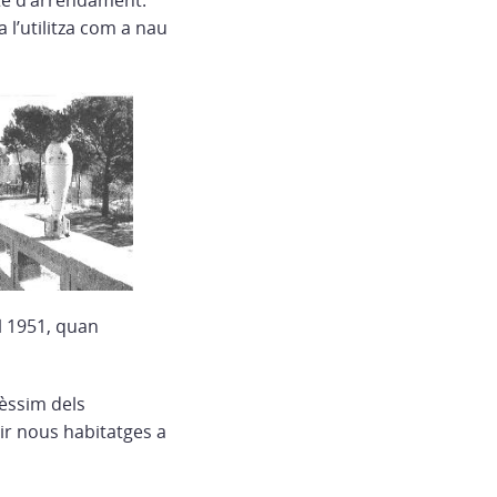
cte d’arrendament.
 l’utilitza com a nau
al 1951, quan
pèssim dels
uir nous habitatges a