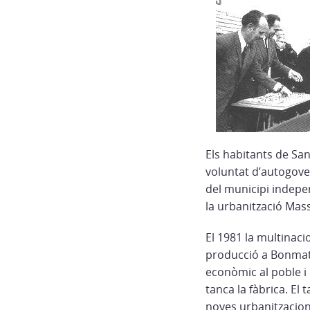
Els habitants de San
voluntat d’autogover
del municipi indepe
la urbanització Mass
El 1981 la multinaci
producció a Bonmat
econòmic al poble i 
tanca la fàbrica. El
noves urbanitzacions