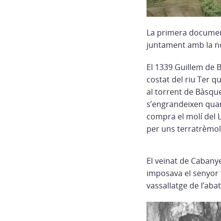
La primera documen
juntament amb la no
El 1339 Guillem de 
costat del riu Ter qu
al torrent de Bàsqu
s’engrandeixen quan
compra el molí del 
per uns terratrèmol
El veïnat de Cabanye
imposava el senyor f
vassallatge de l’aba