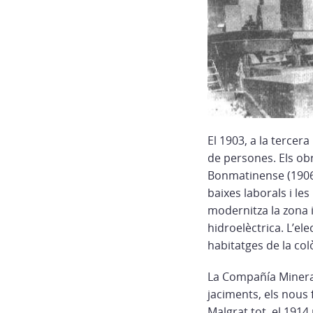
El 1903, a la terce
de persones. Els ob
Bonmatinense (1906-
baixes laborals i l
modernitza la zona i
hidroelèctrica. L’ele
habitatges de la col
La Compañía Minera
jaciments, els nous 
Malgrat tot, el 1914 