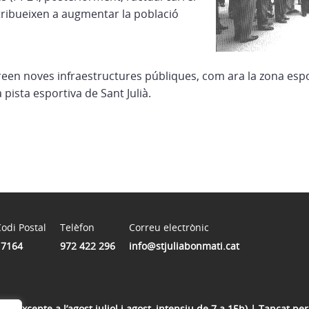
ribueixen a augmentar la població
reen noves infraestructures públiques, com ara la zona espor
a pista esportiva de Sant Julià.
odi Postal
Telèfon
Correu electrònic
17164
972 422 296
info@stjuliabonmati.cat
 (excepte a l’agost juliol i agost, intensiu de 7 a 15h) | Tancat per 