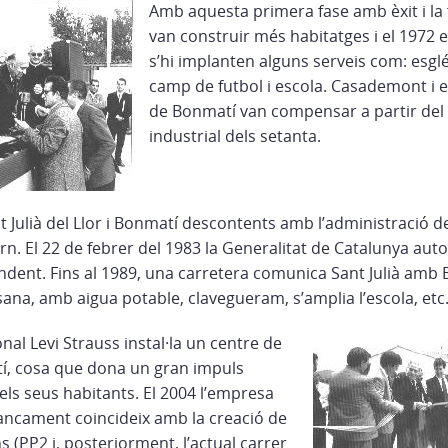
Amb aquesta primera fase amb èxit i la
van construir més habitatges i el 1972 
s’hi implanten alguns serveis com: esglé
camp de futbol i escola. Casademont i el
de Bonmatí van compensar a partir del 1
industrial dels setanta.
t Julià del Llor i Bonmatí descontents amb l’administració de
n. El 22 de febrer del 1983 la Generalitat de Catalunya autor
ndent. Fins al 1989, una carretera comunica Sant Julià amb
ana, amb aigua potable, clavegueram, s’amplia l’escola, etc
onal Levi Strauss instal·la un centre de
í, cosa que dona un gran impuls
els seus habitants. El 2004 l’empresa
 tancament coincideix amb la creació de
 (PP2 i, posteriorment, l’actual carrer