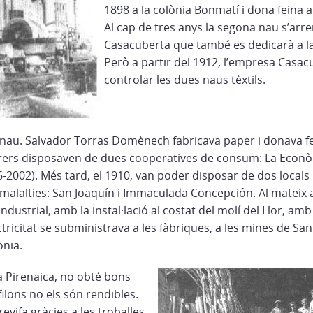
1898 a la colònia Bonmatí i dona feina 
Al cap de tres anys la segona nau s’arr
Casacuberta que també es dedicarà a la
Però a partir del 1912, l’empresa Casac
controlar les dues naus tèxtils.
ra nau. Salvador Torras Domènech fabricava paper i donava f
rers disposaven de dues cooperatives de consum: La Econò
2002). Més tard, el 1910, van poder disposar de dos locals 
es malalties: San Joaquín i Immaculada Concepción. Al mateix
ndustrial, amb la instal·lació al costat del molí del Llor, am
ctricitat se subministrava a les fàbriques, a les mines de Sant 
ònia.
 Pirenaica, no obté bons
filons no els són rendibles.
revifa gràcies a les troballes