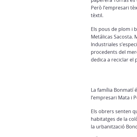
paperera Torras es t
Però l’empresari tèx
tèxtil.
Els pous de plom i b
Metálicas Sacosta. 
Industriales s’especi
procedents del merc
dedica a reciclar el 
La família Bonmatí é
l’empresari Mata i P
Els obrers senten qu
habitatges de la col
la urbanització Bon